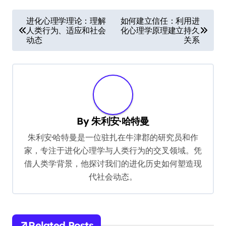
P
进化心理学理论：理解
如何建立信任：利用进
人类行为、适应和社会
化心理学原理建立持久
o
动态
关系
s
t
n
a
v
By
朱利安·哈特曼
i
朱利安·哈特曼是一位驻扎在牛津郡的研究员和作
g
家，专注于进化心理学与人类行为的交叉领域。凭
借人类学背景，他探讨我们的进化历史如何塑造现
a
代社会动态。
t
i
o
Related Posts