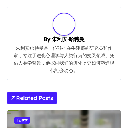
t
n
a
v
By
朱利安·哈特曼
i
朱利安·哈特曼是一位驻扎在牛津郡的研究员和作
g
家，专注于进化心理学与人类行为的交叉领域。凭
借人类学背景，他探讨我们的进化历史如何塑造现
a
代社会动态。
t
i
o
Related Posts
n
心理学