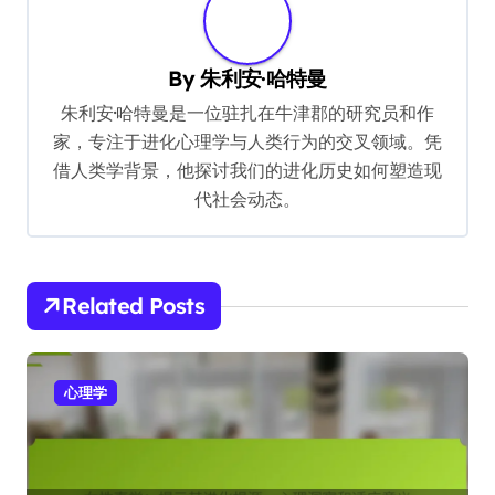
a
v
By
朱利安·哈特曼
i
朱利安·哈特曼是一位驻扎在牛津郡的研究员和作
g
家，专注于进化心理学与人类行为的交叉领域。凭
借人类学背景，他探讨我们的进化历史如何塑造现
a
代社会动态。
t
i
o
Related Posts
n
心理学