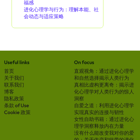
福感
进化心理学与行为：理解本能、社
会动态与适应策略
Useful links
On focus
首页
直观视角：通过进化心理学
关于我们
和自然选择揭示人类行为
联系我们
真相比虚构更离奇：揭示进
博客
化心理学对人类行为的惊人
隐私政策
洞察
条款 of Use
自爱之道：利用进化心理学
Cookie 政策
实现真实的连接与韧性
女性自助书籍：通过进化心
理学洞察释放内在力量
没有什么能改变我对你的爱
的：关于依恋和纽带的进化