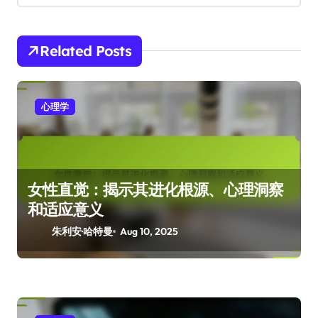
i
o
Related Posts
n
心理学
女性直觉：揭示其进化根源、心理洞察
和适应意义
朱利安·哈特曼
Aug 10, 2025