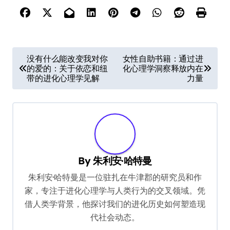
P
没有什么能改变我对你
女性自助书籍：通过进
的爱的：关于依恋和纽
化心理学洞察释放内在
o
带的进化心理学见解
力量
s
t
n
a
v
By
朱利安·哈特曼
i
朱利安·哈特曼是一位驻扎在牛津郡的研究员和作
g
家，专注于进化心理学与人类行为的交叉领域。凭
借人类学背景，他探讨我们的进化历史如何塑造现
a
代社会动态。
t