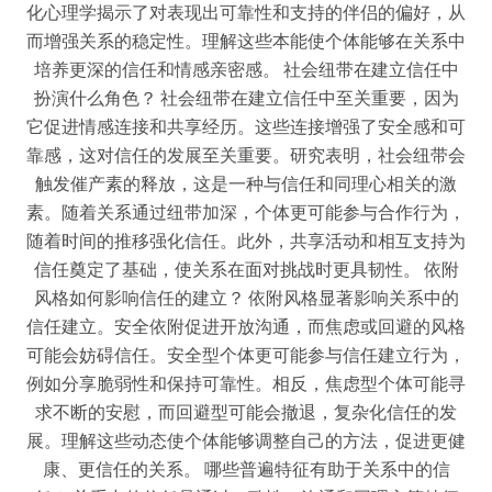
化心理学揭示了对表现出可靠性和支持的伴侣的偏好，从
而增强关系的稳定性。理解这些本能使个体能够在关系中
培养更深的信任和情感亲密感。 社会纽带在建立信任中
扮演什么角色？ 社会纽带在建立信任中至关重要，因为
它促进情感连接和共享经历。这些连接增强了安全感和可
靠感，这对信任的发展至关重要。研究表明，社会纽带会
触发催产素的释放，这是一种与信任和同理心相关的激
素。随着关系通过纽带加深，个体更可能参与合作行为，
随着时间的推移强化信任。此外，共享活动和相互支持为
信任奠定了基础，使关系在面对挑战时更具韧性。 依附
风格如何影响信任的建立？ 依附风格显著影响关系中的
信任建立。安全依附促进开放沟通，而焦虑或回避的风格
可能会妨碍信任。安全型个体更可能参与信任建立行为，
例如分享脆弱性和保持可靠性。相反，焦虑型个体可能寻
求不断的安慰，而回避型可能会撤退，复杂化信任的发
展。理解这些动态使个体能够调整自己的方法，促进更健
康、更信任的关系。 哪些普遍特征有助于关系中的信