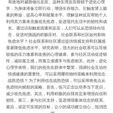
有效地对威胁做出反应。这种生理反应根植于进化心理
学，为身体准备立即行动，增强生存能力。它触发肾上腺
素的释放，提高心率和能量水平。理解这种反应帮助个人
利用其力量来克服祖先焦虑，促进现代生活中的韧性和成
长。通过识别触发因素和反应，人们可以从恐惧转向信
念，促进对挑战的积极应对。 社会联系和社区如何影响
焦虑水平？ 社会联系和社区通过提供情感支持和归属感
显著降低焦虑水平。研究表明，强大的社会联系可以导致
较低的压力激素和改善的心理健康。参与社区活动促进韧
性，减轻孤立感，而孤立感通常与焦虑相关。此外，进化
心理学表明，我们的祖先在群体中繁荣，强调社会互动对
情感健康的重要性。 可以采用哪些独特策略来利用信念
战胜恐惧？ 为了利用信念战胜恐惧，可以采用将焦点从
焦虑转向赋权的策略。首先，练习正念以培养当下意识，
减少祖先焦虑。其次，利用积极的自我肯定来增强自信和
韧性。第三，参与社区支持，促进增强集体信念的联系。
最后，设定可实现的目标，让小的成功建立信心，抵消恐