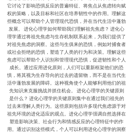
它讨论了影响恐惧反应的普遍特征、将焦点从焦虑转向赋
权的策略，以及目标和社区在培养韧性中的作用。理解这
些概念可以帮助个人管理现代恐惧，并在当代生活中蓬勃
发展。 进化心理学如何帮助我们理解祖先焦虑？ 进化心
理学通过将祖先焦虑与生存机制联系起来，为我们提供了
对祖先焦虑的洞察。这些与生俱来的恐惧，例如对捕食者
或社会拒绝的恐惧，塑造了人类的行为和决策。理解这些
焦虑可以帮助个人识别和管理现代恐惧，促进韧性和个人
成长。通过应用进化原则，人们可以重新框架他们的恐
惧，将其视为生存导向的过去的遗留物，而不是在当代生
活中蓬勃发展的障碍。这种视角使个人能够利用他们的祖
先知识来克服挑战并抓住机会。 进化心理学的关键原则
是什么？ 进化心理学的关键原则集中在通过我们祖先的
过去来理解人类行为。这些原则包括许多现代焦虑源于对
祖先环境的进化适应的观点。进化心理学强调自然选择在
塑造影响决策、社会行为和情感反应的心理特征中的作
用。通过识别这些模式，个人可以利用进化心理学的洞察