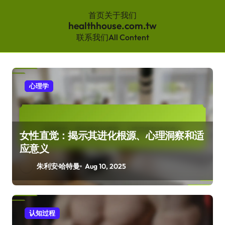
首页
关于我们
healthhouse.com.tw
联系我们
All Content
Skip
to
content
心理学
女性直觉：揭示其进化根源、心理洞察和适
应意义
朱利安·哈特曼
Aug 10, 2025
认知过程