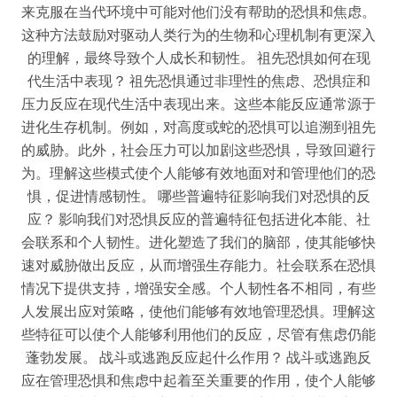
来克服在当代环境中可能对他们没有帮助的恐惧和焦虑。
这种方法鼓励对驱动人类行为的生物和心理机制有更深入
的理解，最终导致个人成长和韧性。 祖先恐惧如何在现
代生活中表现？ 祖先恐惧通过非理性的焦虑、恐惧症和
压力反应在现代生活中表现出来。这些本能反应通常源于
进化生存机制。例如，对高度或蛇的恐惧可以追溯到祖先
的威胁。此外，社会压力可以加剧这些恐惧，导致回避行
为。理解这些模式使个人能够有效地面对和管理他们的恐
惧，促进情感韧性。 哪些普遍特征影响我们对恐惧的反
应？ 影响我们对恐惧反应的普遍特征包括进化本能、社
会联系和个人韧性。进化塑造了我们的脑部，使其能够快
速对威胁做出反应，从而增强生存能力。社会联系在恐惧
情况下提供支持，增强安全感。个人韧性各不相同，有些
人发展出应对策略，使他们能够有效地管理恐惧。理解这
些特征可以使个人能够利用他们的反应，尽管有焦虑仍能
蓬勃发展。 战斗或逃跑反应起什么作用？ 战斗或逃跑反
应在管理恐惧和焦虑中起着至关重要的作用，使个人能够